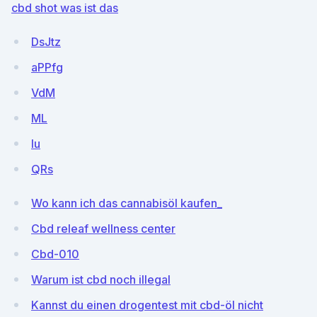
cbd shot was ist das
DsJtz
aPPfg
VdM
ML
lu
QRs
Wo kann ich das cannabisöl kaufen_
Cbd releaf wellness center
Cbd-010
Warum ist cbd noch illegal
Kannst du einen drogentest mit cbd-öl nicht