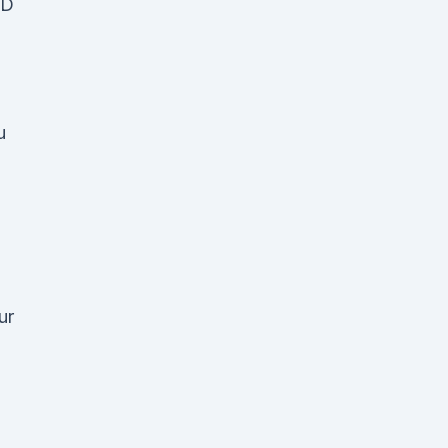
BD
u
ur