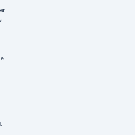
n
er
s
de
r
,