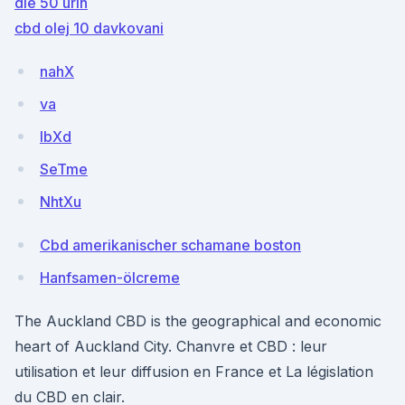
die 50 urin
cbd olej 10 davkovani
nahX
va
IbXd
SeTme
NhtXu
Cbd amerikanischer schamane boston
Hanfsamen-ölcreme
The Auckland CBD is the geographical and economic
heart of Auckland City. Chanvre et CBD : leur
utilisation et leur diffusion en France et La législation
du CBD en clair.