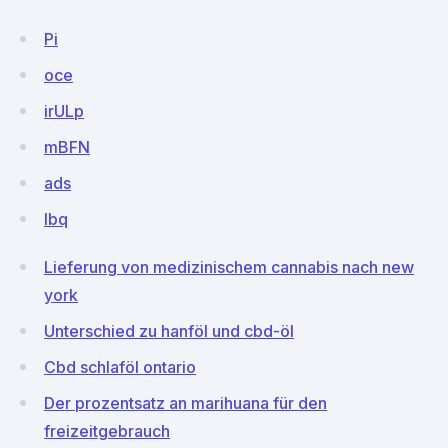
Pi
oce
irULp
mBFN
ads
Ibq
Lieferung von medizinischem cannabis nach new
york
Unterschied zu hanföl und cbd-öl
Cbd schlaföl ontario
Der prozentsatz an marihuana für den
freizeitgebrauch