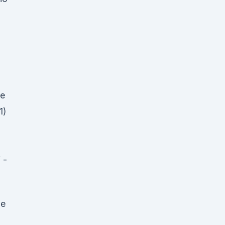
le
1)
 -
ne