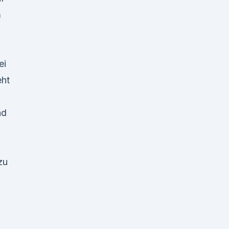
m
ei
eht
nd
zu