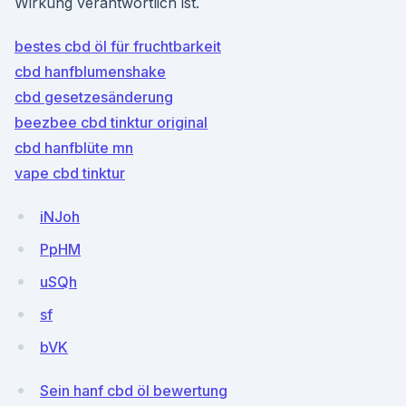
Wirkung verantwortlich ist.
bestes cbd öl für fruchtbarkeit
cbd hanfblumenshake
cbd gesetzesänderung
beezbee cbd tinktur original
cbd hanfblüte mn
vape cbd tinktur
iNJoh
PpHM
uSQh
sf
bVK
Sein hanf cbd öl bewertung