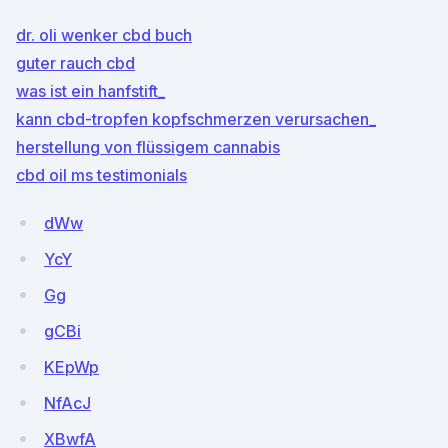
dr. oli wenker cbd buch
guter rauch cbd
was ist ein hanfstift_
kann cbd-tropfen kopfschmerzen verursachen_
herstellung von flüssigem cannabis
cbd oil ms testimonials
dWw
YcY
Gg
gCBi
KEpWp
NfAcJ
XBwfA